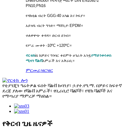
DN65-DN300፣ የፍላንጅ ጫፎች DIN EN1092-2
PN10,PN16
የዳክቲል ብረት GGG-40 አካል እና ኮፍያ።
አይዝጌ ብረት ግንድ። ማሸጊያ፡ EPDM።
ተለዋዋጭ ቀዳዳ። ድርብ ደንብ።
የሥራ ሙቀት -10ºC +120ºC።
ኖርቴክ
is
ከቻይና ግንባር ቀደምት ሀገራት አንዷ
የማይንቀሳቀስ
ሚዛን ቫልቭ
አምራች እና አቅራቢ።
ምርመራ
ዝርዝር
የቲያንጂን ግሬትዎል ፍሰት ቫልቭ ኩባንያ፣ ኃ.የተ.የግ.ማ. በቻይና ከፍተኛ
ደረጃ ያለው የቫልቭ አምራች፣ የቢራቢሮ ቫልቮች፣ የቼክ ቫልቮች እና
የማጣሪያ ማምረቻ ማዕከል።
የቅርብ ጊዜ ዜናዎች