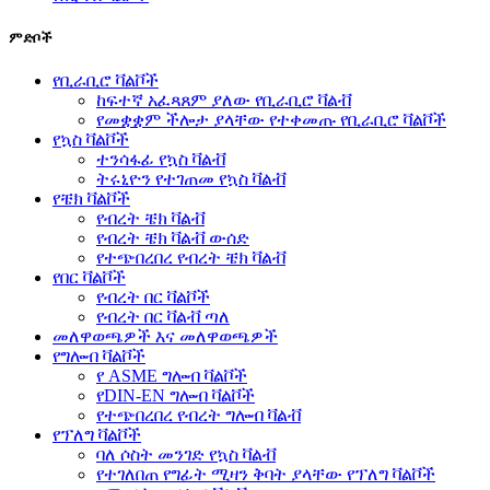
ምድቦች
የቢራቢሮ ቫልቮች
ከፍተኛ አፈጻጸም ያለው የቢራቢሮ ቫልቭ
የመቋቋም ችሎታ ያላቸው የተቀመጡ የቢራቢሮ ቫልቮች
የኳስ ቫልቮች
ተንሳፋፊ የኳስ ቫልቭ
ትሩኒዮን የተገጠመ የኳስ ቫልቭ
የቼክ ቫልቮች
የብረት ቼክ ቫልቭ
የብረት ቼክ ቫልቭ ውሰድ
የተጭበረበረ የብረት ቼክ ቫልቭ
የበር ቫልቮች
የብረት በር ቫልቮች
የብረት በር ቫልቭ ጣለ
መለዋወጫዎች እና መለዋወጫዎች
የግሎብ ቫልቮች
የ ASME ግሎብ ቫልቮች
የDIN-EN ግሎብ ቫልቮች
የተጭበረበረ የብረት ግሎብ ቫልቭ
የፕለግ ቫልቮች
ባለ ሶስት መንገድ የኳስ ቫልቭ
የተገለበጠ የግፊት ሚዛን ቅባት ያላቸው የፕለግ ቫልቮች