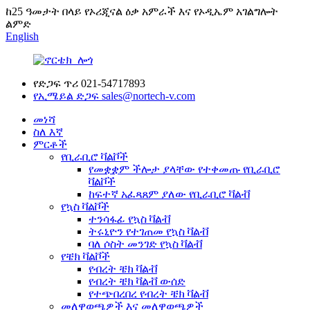
ከ25 ዓመታት በላይ የኦሪጂናል ዕቃ አምራች እና የኦዲኤም አገልግሎት
ልምድ
English
የድጋፍ ጥሪ
021-54717893
የኢሜይል ድጋፍ
sales@nortech-v.com
መነሻ
ስለ እኛ
ምርቶች
የቢራቢሮ ቫልቮች
የመቋቋም ችሎታ ያላቸው የተቀመጡ የቢራቢሮ
ቫልቮች
ከፍተኛ አፈጻጸም ያለው የቢራቢሮ ቫልቭ
የኳስ ቫልቮች
ተንሳፋፊ የኳስ ቫልቭ
ትሩኒዮን የተገጠመ የኳስ ቫልቭ
ባለ ሶስት መንገድ የኳስ ቫልቭ
የቼክ ቫልቮች
የብረት ቼክ ቫልቭ
የብረት ቼክ ቫልቭ ውሰድ
የተጭበረበረ የብረት ቼክ ቫልቭ
መለዋወጫዎች እና መለዋወጫዎች