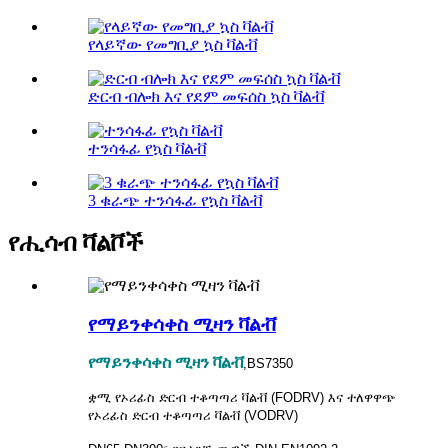
የላይኛው የመግቢያ ኳስ ቫልቭ
ድርብ ብሎክ እና የደም መፍሰስ ኳስ ቫልቭ
ተንሳፋፊ የኳስ ቫልቭ
3 ቁራጭ ተንሳፋፊ የኳስ ቫልቭ
የሒሳብ ቫልቮች
የማይንቀሳቀስ ሚዛን ቫልቭ
የማይንቀሳቀስ ሚዛን ቫልቭ
,BS7350
ቋሚ የኦሪፊስ ድርብ ተቆጣጣሪ ቫልቭ (FODRV) እና ተለዋዋጭ
የኦሪፊስ ድርብ ተቆጣጣሪ ቫልቭ (VODRV)