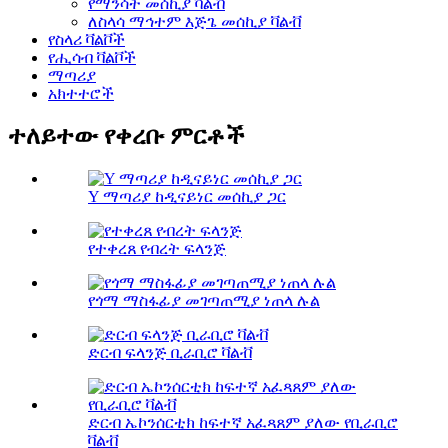
የማንሳት መሰኪያ ቫልቭ
ለስላሳ ማኅተም እጅጌ መሰኪያ ቫልቭ
የስላሪ ቫልቮች
የሒሳብ ቫልቮች
ማጣሪያ
አክተተሮች
ተለይተው የቀረቡ ምርቶች
Y ማጣሪያ ከዲናይነር መሰኪያ ጋር
የተቀረጸ የብረት ፍላንጅ
የጎማ ማስፋፊያ መገጣጠሚያ ነጠላ ሉል
ድርብ ፍላንጅ ቢራቢሮ ቫልቭ
ድርብ ኤኮንሰርቲክ ከፍተኛ አፈጻጸም ያለው የቢራቢሮ
ቫልቭ