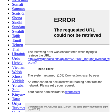
Somali
Samoan
Scots Gaelic
Shona
Sindhi
Sundanese
Swahili
Tajik
Tamil
Telugu
Thai
Ukrainian
Urdu
Uzbek
Vietnamese
Welsh
Xhosa
Yiddish
Yoruba
Zulu
Kinyarwanda
Tatar
Oriya
Turkmen