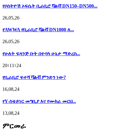
የሶስትዮሽ ኦፍሴት ቢራቢሮ ቫልቭ DN150–DN500...
26,05,26
የAWWA የቢራቢሮ ቫልቭ DN1000 ለ...
26,05,26
የሁለት ፍላንጅ ቡት በተሳካ ሁኔታ ማድረስ...
20፣11፣24
የቢራቢሮ ፍተሻ ቫልቭ ምንድን ነው?
16,08,24
የY-ስቴይነር መግቢያ እና የሙከራ መርህ...
13,08,24
ምርመራ