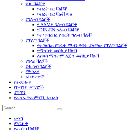
የበር ቫልቮች
የብረት በር ቫልቮች
የብረት በር ቫልቭ ጣለ
የግሎብ ቫልቮች
የ ASME ግሎብ ቫልቮች
የDIN-EN ግሎብ ቫልቮች
የተጭበረበረ የብረት ግሎብ ቫልቭ
የፕለግ ቫልቮች
የተገለበጠ የግፊት ሚዛን ቅባት ያላቸው የፕለግ ቫልቮች
የማንሳት መሰኪያ ቫልቭ
ለስላሳ ማኅተም እጅጌ መሰኪያ ቫልቭ
የስላሪ ቫልቮች
የሒሳብ ቫልቮች
ማጣሪያ
አክተተሮች
ስነ-ጽሑፍ
የኩባንያ ጦማሮች
ያግኙን
የኤንኤችኤምፒቪ ፋብሪካ
መነሻ
ምርቶች
የሒሳብ ቫልቮች