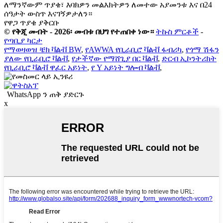
ለማንኛውም ጥያቄ፣ እባክዎን መልእክትዎን ለመተው አያመንቱ እና በ24
ሰዓታት ውስጥ እናገኝዎታለን።
የዋጋ ጥያቄ ያቅርቡ
© የቅጂ መብት - 2026፡ መብቱ በህግ የተጠበቀ ነው።
ትኩስ ምርቶች
-
የጣቢያ ካርታ
የማወዛወዝ ቼክ ቫልቭ BW
,
የAWWA የቢራቢሮ ቫልቭ ፋብሪካ
,
የጎማ ሽፋን
ያለው የቢራቢሮ ቫልቭ
,
የታችኛው የማሸጊያ በር ቫልቭ
,
ድርብ ኢኮንትሪክት
የቢራቢሮ ቫልቭ ዋፈር አይነት
,
የ Y አይነት ግሎብ ቫልቭ
,
WhatsApp ን ጠቅ ያድርጉ
x