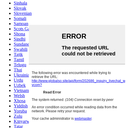
Sinhala
Slovak
Slovenian
Somali
Samoan
Scots Gaelic
Shona
Sindhi
Sundanese
Swahili
Tajik
Tamil
Telugu
Thai
Ukrainian
Urdu
Uzbek
Vietnamese
Welsh
Xhosa
Yiddish
Yoruba
Zulu
Kinyarwanda
Tatar