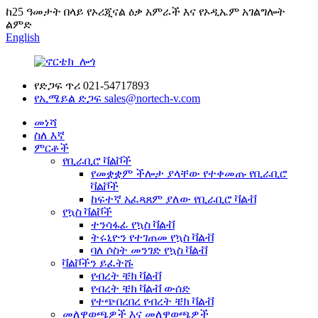
ከ25 ዓመታት በላይ የኦሪጂናል ዕቃ አምራች እና የኦዲኤም አገልግሎት
ልምድ
English
የድጋፍ ጥሪ
021-54717893
የኢሜይል ድጋፍ
sales@nortech-v.com
መነሻ
ስለ እኛ
ምርቶች
የቢራቢሮ ቫልቮች
የመቋቋም ችሎታ ያላቸው የተቀመጡ የቢራቢሮ
ቫልቮች
ከፍተኛ አፈጻጸም ያለው የቢራቢሮ ቫልቭ
የኳስ ቫልቮች
ተንሳፋፊ የኳስ ቫልቭ
ትሩኒዮን የተገጠመ የኳስ ቫልቭ
ባለ ሶስት መንገድ የኳስ ቫልቭ
ቫልቮችን ይፈትሹ
የብረት ቼክ ቫልቭ
የብረት ቼክ ቫልቭ ውሰድ
የተጭበረበረ የብረት ቼክ ቫልቭ
መለዋወጫዎች እና መለዋወጫዎች