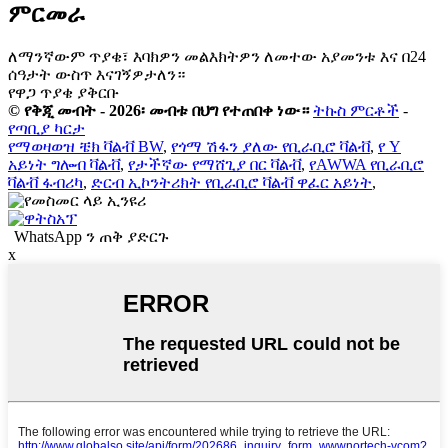
ምርመራ
ለማንኛውም ጥያቄ፣ እባክዎን መልእክትዎን ለመተው አያመንቱ እና በ24
ሰዓታት ውስጥ እናገኝዎታለን።
የዋጋ ጥያቄ ያቅርቡ
© የቅጂ መብት - 2026፡ መብቱ በህግ የተጠበቀ ነው።
ትኩስ ምርቶች
-
የጣቢያ ካርታ
የማወዛወዝ ቼክ ቫልቭ BW
,
የጎማ ሽፋን ያለው የቢራቢሮ ቫልቭ
,
የ Y
አይነት ግሎብ ቫልቭ
,
የታችኛው የማሸጊያ በር ቫልቭ
,
የAWWA የቢራቢሮ
ቫልቭ ፋብሪካ
,
ድርብ ኢኮንትሪክት የቢራቢሮ ቫልቭ ዋፈር አይነት
,
WhatsApp ን ጠቅ ያድርጉ
x