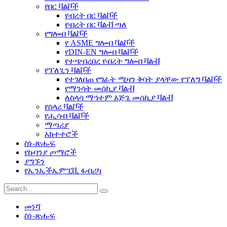
የበር ቫልቮች
የብረት በር ቫልቮች
የብረት በር ቫልቭ ጣለ
የግሎብ ቫልቮች
የ ASME ግሎብ ቫልቮች
የDIN-EN ግሎብ ቫልቮች
የተጭበረበረ የብረት ግሎብ ቫልቭ
የፕለጊን ቫልቮች
የተገለበጠ የግፊት ሚዛን ቅባት ያላቸው የፕለግ ቫልቮች
የማንሳት መሰኪያ ቫልቭ
ለስላሳ ማኅተም እጅጌ መሰኪያ ቫልቭ
የስላሪ ቫልቮች
የሒሳብ ቫልቮች
ማጣሪያ
አክተተሮች
ስነ-ጽሑፍ
የኩባንያ ጦማሮች
ያግኙን
የኤንኤችኤምፒቪ ፋብሪካ
መነሻ
ስነ-ጽሑፍ