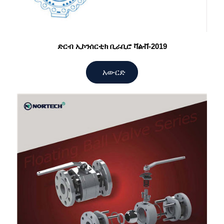
ድርብ ኢኮንሰርቲክ ቢራቢሮ ቫልቭ-2019
አውርድ