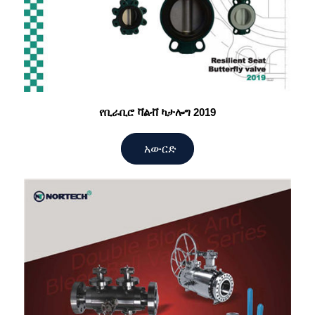
የቢራቢሮ ቫልቭ ካታሎግ 2019
አውርድ