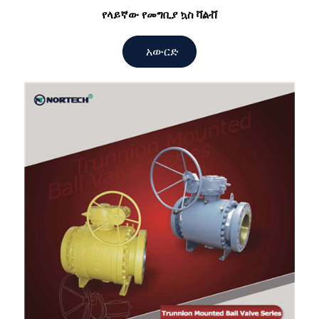
የላይኛው የመግቢያ ኳስ ቫልቭ
አውርድ