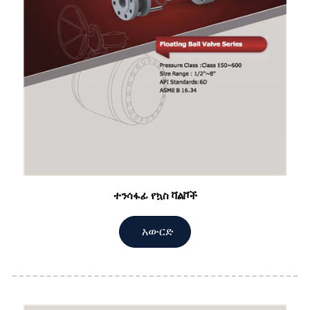
ተንሳፋፊ የኳስ ቫልቮች
አውርድ