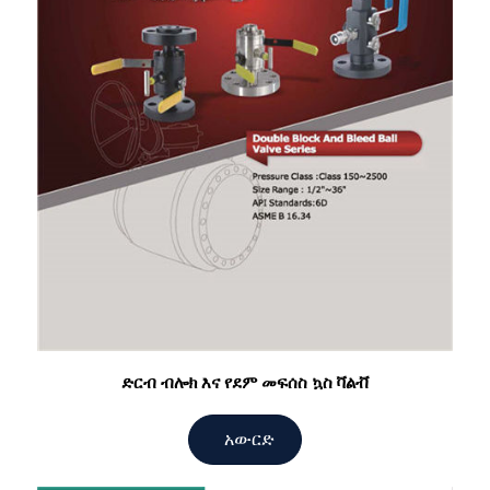
ድርብ ብሎክ እና የደም መፍሰስ ኳስ ቫልቭ
አውርድ