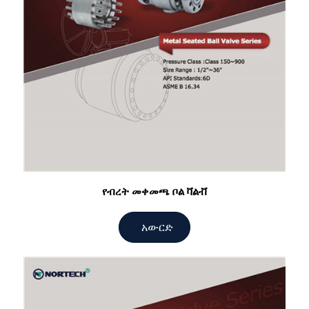
የብረት መቀመጫ ቦል ቫልቭ
አውርድ