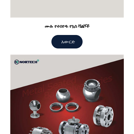
ሙሉ የተበየዱ የኳስ ቫልቮች
አውርድ