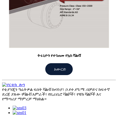
ትሩኒዮን የተገጠመ የኳስ ቫልቭ
አውርድ
የቲያንጂን ግሬትዎል ፍሰት ቫልቭ ኩባንያ፣ ኃ.የተ.የግ.ማ. በቻይና ከፍተኛ
ደረጃ ያለው የቫልቭ አምራች፣ የቢራቢሮ ቫልቮች፣ የቼክ ቫልቮች እና
የማጣሪያ ማምረቻ ማዕከል።