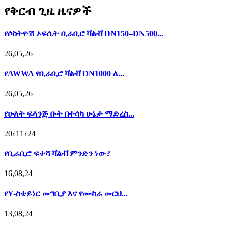
የቅርብ ጊዜ ዜናዎች
የሶስትዮሽ ኦፍሴት ቢራቢሮ ቫልቭ DN150–DN500...
26,05,26
የAWWA የቢራቢሮ ቫልቭ DN1000 ለ...
26,05,26
የሁለት ፍላንጅ ቡት በተሳካ ሁኔታ ማድረስ...
20፣11፣24
የቢራቢሮ ፍተሻ ቫልቭ ምንድን ነው?
16,08,24
የY-ስቴይነር መግቢያ እና የሙከራ መርህ...
13,08,24