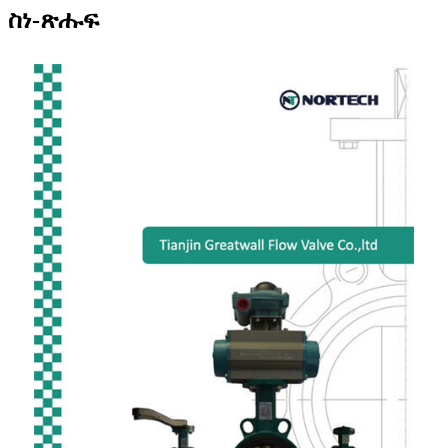
ስነ-ጽሑፍ