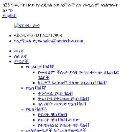
ከ25 ዓመታት በላይ የኦሪጂናል ዕቃ አምራች እና የኦዲኤም አገልግሎት
ልምድ
English
የድጋፍ ጥሪ
021-54717893
የኢሜይል ድጋፍ
sales@nortech-v.com
መነሻ
ስለ እኛ
ምርቶች
የቢራቢሮ ቫልቮች
የመቋቋም ችሎታ ያላቸው የተቀመጡ የቢራቢሮ
ቫልቮች
ከፍተኛ አፈጻጸም ያለው የቢራቢሮ ቫልቭ
የኳስ ቫልቮች
ተንሳፋፊ የኳስ ቫልቭ
ትሩኒዮን የተገጠመ የኳስ ቫልቭ
ባለ ሶስት መንገድ የኳስ ቫልቭ
የቼክ ቫልቮች
የብረት ቼክ ቫልቭ
የብረት ቼክ ቫልቭ ውሰድ
የተጭበረበረ የብረት ቼክ ቫልቭ
መለዋወጫዎች እና መለዋወጫዎች