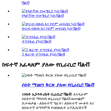
ቫልቭ
የላይኛው የመግቢያ ኳስ ቫልቭ
ድርብ ብሎክ እና የደም መፍሰስ ኳስ ቫልቭ
ተንሳፋፊ የኳስ ቫልቭ
3 ቁራጭ ተንሳፋፊ የኳስ ቫልቭ
ከፍተኛ አፈጻጸም ያለው የቢራቢሮ ቫልቭ
ሶስት ማዕዘን ቅርጽ ያለው የቢራቢሮ ቫልቭ
የ
ሶስት ኢኮንትሪክት ቢራቢሮ ቫልቭ
- እንዲሁም
ሶስትዮሽ ማካካሻ የቢራቢሮ ቫልቭ በመባልም
ይታወቃል - ለከፍተኛ ግፊት፣ ለከፍተኛ ሙቀት እና
ለከፍተኛ ድግግሞሽ የብስክሌት አፕሊኬሽኖች