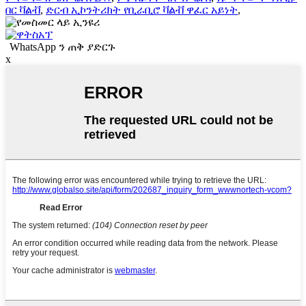
በር ቫልቭ
,
ድርብ ኢኮንትሪክት የቢራቢሮ ቫልቭ ዋፈር አይነት
,
WhatsApp ን ጠቅ ያድርጉ
x