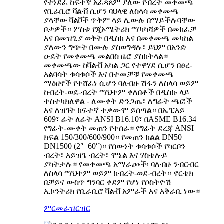
የተነደፈ ከፍተኛ አፈጻጸም ያለው የብረት መቀመጫ
የቢራቢሮ ቫልቭ ሲሆን ባህላዊ ለስላሳ መቀመጫ
ያላቸው ቫልቮች ጥቅም ላይ ሊውሉ በማይችሉባቸው
ቦታዎች። ሦስቱ የጂኦሜትሪክ ማካካሻዎች በመክፈቻ
እና በመዝጊያ ወቅት በዲስክ እና በመቀመጫ መካከል
ያለውን ግጭት በሙሉ ያስወግዳሉ፣ ይህም በአንድ
ዑደት የመቀመጫ መልበስ ዜሮ ያስከትላል።
መቀመጫው ከቫልቭ አካል ጋር የተዋሃደ ሲሆን በፀረ-
አልባሳት ቁሳቁሶች እና በተመቻቹ የመቀመጫ
ማዕዘኖች የተሸፈነ ሲሆን ባለብዙ ሽፋን ለስላሳ ወይም
ከብረት-ወደ-ብረት ማህተም ቀለበቶች በዲስኩ ላይ
ተስተካክለዋል - ለሙቀት ድንጋጤ፣ ለግፊት ጫፎች
እና ለዝገት ከፍተኛ ተቃውሞ ይሰጣል። በኤፒአይ
609፣ ፊት ለፊት ANSI B16.10፣ በASME B16.34
የግፊት-ሙቀት መጠን የተሰራ። የግፊት ደረጃ ANSI
ክፍል 150/300/600/900። የመጠን ክልል DN50–
DN1500 (2″–60″)። የሰውነት ቁሳቁሶች የካርቦን
ብረት፣ አይዝጌ ብረት፣ ሞኔል እና ሃስቴሎይ
ያካትታሉ። የመቀመጫ አማራጮች፡ ባለብዙ ንብርብር
ለስላሳ ማህተም ወይም ከብረት-ወደ-ብረት። ኖርቴክ
በቻይና ውስጥ ግንባር ቀደም የሆነ የሶስትዮሽ
ኢኮንትሪክ የቢራቢሮ ቫልቭ አምራች እና አቅራቢ ነው።
ምርመራ
ዝርዝር