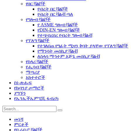
የበር ቫልቮች
የብረት በር ቫልቮች
የብረት በር ቫልቭ ጣለ
የግሎብ ቫልቮች
የ ASME ግሎብ ቫልቮች
የDIN-EN ግሎብ ቫልቮች
የተጭበረበረ የብረት ግሎብ ቫልቭ
የፕለግ ቫልቮች
የተገለበጠ የግፊት ሚዛን ቅባት ያላቸው የፕለግ ቫልቮች
የማንሳት መሰኪያ ቫልቭ
ለስላሳ ማኅተም እጅጌ መሰኪያ ቫልቭ
የስላሪ ቫልቮች
የሒሳብ ቫልቮች
ማጣሪያ
አክተተሮች
ስነ-ጽሑፍ
የኩባንያ ጦማሮች
ያግኙን
የኤንኤችኤምፒቪ ፋብሪካ
መነሻ
ምርቶች
የቢራቢሮ ቫልቮች