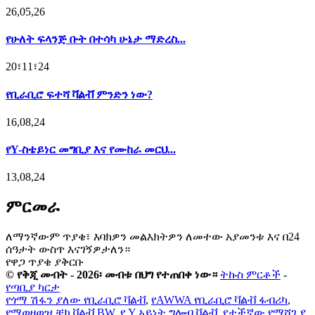
26,05,26
የሁለት ፍላንጅ ቡት በተሳካ ሁኔታ ማድረስ...
20፣11፣24
የቢራቢሮ ፍተሻ ቫልቭ ምንድን ነው?
16,08,24
የY-ስቴይነር መግቢያ እና የሙከራ መርህ...
13,08,24
ምርመራ
ለማንኛውም ጥያቄ፣ እባክዎን መልእክትዎን ለመተው አያመንቱ እና በ24
ሰዓታት ውስጥ እናገኝዎታለን።
የዋጋ ጥያቄ ያቅርቡ
© የቅጂ መብት - 2026፡ መብቱ በህግ የተጠበቀ ነው።
ትኩስ ምርቶች
-
የጣቢያ ካርታ
የጎማ ሽፋን ያለው የቢራቢሮ ቫልቭ
,
የAWWA የቢራቢሮ ቫልቭ ፋብሪካ
,
የማወዛወዝ ቼክ ቫልቭ BW
,
የ Y አይነት ግሎብ ቫልቭ
,
የታችኛው የማሸጊያ