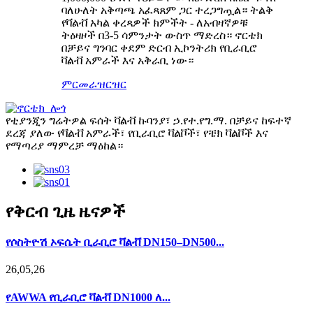
ባለሁለት አቅጣጫ አፈጻጸም ጋር ተረጋግጧል። ትልቅ
የቫልቭ አካል ቀረጻዎች ክምችት - ለአብዛኛዎቹ
ትዕዛዞች በ3-5 ሳምንታት ውስጥ ማድረስ። ኖርቴክ
በቻይና ግንባር ቀደም ድርብ ኢኮንትሪክ የቢራቢሮ
ቫልቭ አምራች እና አቅራቢ ነው።
ምርመራ
ዝርዝር
የቲያንጂን ግሬትዎል ፍሰት ቫልቭ ኩባንያ፣ ኃ.የተ.የግ.ማ. በቻይና ከፍተኛ
ደረጃ ያለው የቫልቭ አምራች፣ የቢራቢሮ ቫልቮች፣ የቼክ ቫልቮች እና
የማጣሪያ ማምረቻ ማዕከል።
የቅርብ ጊዜ ዜናዎች
የሶስትዮሽ ኦፍሴት ቢራቢሮ ቫልቭ DN150–DN500...
26,05,26
የAWWA የቢራቢሮ ቫልቭ DN1000 ለ...