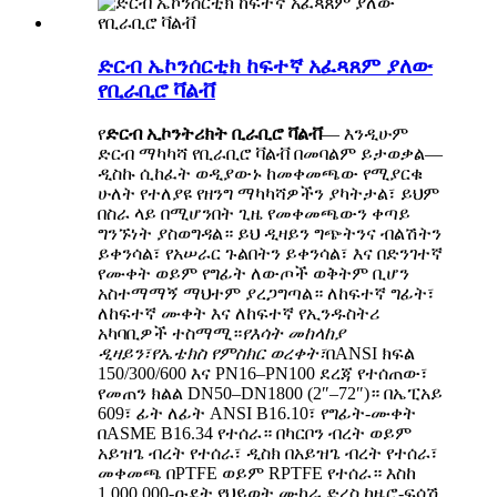
ድርብ ኤኮንሰርቲክ ከፍተኛ አፈጻጸም ያለው
የቢራቢሮ ቫልቭ
የ
ድርብ ኢኮንትሪክት ቢራቢሮ ቫልቭ
— እንዲሁም
ድርብ ማካካሻ የቢራቢሮ ቫልቭ በመባልም ይታወቃል—
ዲስኩ ሲከፈት ወዲያውኑ ከመቀመጫው የሚያርቁ
ሁለት የተለያዩ የዘንግ ማካካሻዎችን ያካትታል፣ ይህም
በስራ ላይ በሚሆንበት ጊዜ የመቀመጫውን ቀጣይ
ግንኙነት ያስወግዳል። ይህ ዲዛይን ግጭትንና ብልሽትን
ይቀንሳል፣ የአሠራር ጉልበትን ይቀንሳል፣ እና በድንገተኛ
የሙቀት ወይም የግፊት ለውጦች ወቅትም ቢሆን
አስተማማኝ ማህተም ያረጋግጣል። ለከፍተኛ ግፊት፣
ለከፍተኛ ሙቀት እና ለከፍተኛ የኢንዱስትሪ
አካባቢዎች ተስማሚ።
የእሳት መከላከያ
ዲዛይን፣
የኤቴክስ የምስክር ወረቀት፣
በANSI ክፍል
150/300/600 እና PN16–PN100 ደረጃ የተሰጠው፣
የመጠን ክልል DN50–DN1800 (2″–72″)። በኤፒአይ
609፣ ፊት ለፊት ANSI B16.10፣ የግፊት-ሙቀት
በASME B16.34 የተሰራ። በካርቦን ብረት ወይም
አይዝጌ ብረት የተሰራ፣ ዲስክ በአይዝጌ ብረት የተሰራ፣
መቀመጫ በPTFE ወይም RPTFE የተሰራ። እስከ
1,000,000-ዑደት የህይወት ሙከራ ድረስ ከዜሮ-ፍሳሽ