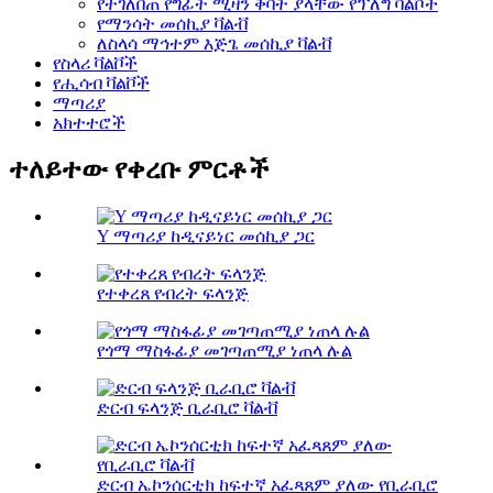
የተገለበጠ የግፊት ሚዛን ቅባት ያላቸው የፕለግ ቫልቮች
የማንሳት መሰኪያ ቫልቭ
ለስላሳ ማኅተም እጅጌ መሰኪያ ቫልቭ
የስላሪ ቫልቮች
የሒሳብ ቫልቮች
ማጣሪያ
አክተተሮች
ተለይተው የቀረቡ ምርቶች
Y ማጣሪያ ከዲናይነር መሰኪያ ጋር
የተቀረጸ የብረት ፍላንጅ
የጎማ ማስፋፊያ መገጣጠሚያ ነጠላ ሉል
ድርብ ፍላንጅ ቢራቢሮ ቫልቭ
ድርብ ኤኮንሰርቲክ ከፍተኛ አፈጻጸም ያለው የቢራቢሮ