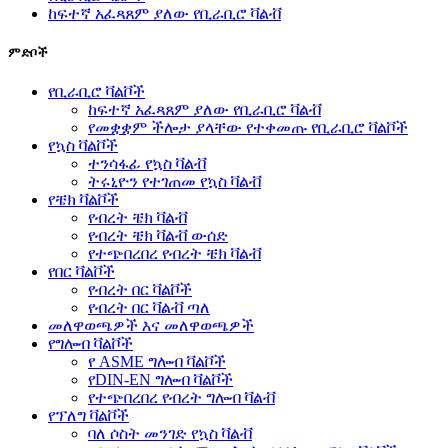
ከፍተኛ አፈጻጸም ያለው የቢራቢሮ ቫልቭ
ምድቦች
የቢራቢሮ ቫልቮች
ከፍተኛ አፈጻጸም ያለው የቢራቢሮ ቫልቭ
የመቋቋም ችሎታ ያላቸው የተቀመጡ የቢራቢሮ ቫልቮች
የኳስ ቫልቮች
ተንሳፋፊ የኳስ ቫልቭ
ትሩኒዮን የተገጠመ የኳስ ቫልቭ
የቼክ ቫልቮች
የብረት ቼክ ቫልቭ
የብረት ቼክ ቫልቭ ውሰድ
የተጭበረበረ የብረት ቼክ ቫልቭ
የበር ቫልቮች
የብረት በር ቫልቮች
የብረት በር ቫልቭ ጣለ
መለዋወጫዎች እና መለዋወጫዎች
የግሎብ ቫልቮች
የ ASME ግሎብ ቫልቮች
የDIN-EN ግሎብ ቫልቮች
የተጭበረበረ የብረት ግሎብ ቫልቭ
የፕለግ ቫልቮች
ባለ ሶስት መንገድ የኳስ ቫልቭ