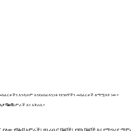
E መስፈርቶችን እንዲሁም እንደአስፈላጊነቱ የደንበኞችን መስፈርቶች ለማሟላት ነው።
ኪያ ቫልቭ
አምራች እና አቅራቢ።
ደረጃ ያለው የቫልቭ አምራች፣ የቢራቢሮ ቫልቮች፣ የቼክ ቫልቮች እና የማጣሪያ ማ