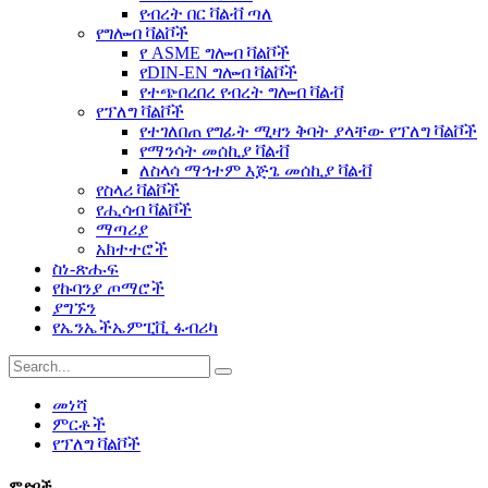
የብረት በር ቫልቭ ጣለ
የግሎብ ቫልቮች
የ ASME ግሎብ ቫልቮች
የDIN-EN ግሎብ ቫልቮች
የተጭበረበረ የብረት ግሎብ ቫልቭ
የፕለግ ቫልቮች
የተገለበጠ የግፊት ሚዛን ቅባት ያላቸው የፕለግ ቫልቮች
የማንሳት መሰኪያ ቫልቭ
ለስላሳ ማኅተም እጅጌ መሰኪያ ቫልቭ
የስላሪ ቫልቮች
የሒሳብ ቫልቮች
ማጣሪያ
አክተተሮች
ስነ-ጽሑፍ
የኩባንያ ጦማሮች
ያግኙን
የኤንኤችኤምፒቪ ፋብሪካ
መነሻ
ምርቶች
የፕለግ ቫልቮች
ምድቦች