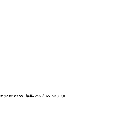
ባት ያለው የፕለግ ቫልቭ
አምራች እና አቅራቢ።