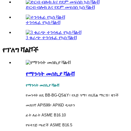
ድርብ ብሎክ እና የደም መፍሰስ ኳስ ቫልቭ
ተንሳፋፊ የኳስ ቫልቭ
3 ቁራጭ ተንሳፋፊ የኳስ ቫልቭ
የፕለግ ቫልቮች
የማንሳት መሰኪያ ቫልቭ
የማንሳት መሰኪያ ቫልቭ
የመንዳት ዘዴ BB-BG-QS&Y፣ የእጅ ጎማ፣ የቢቬል ማርሽ፣ ዊንች
መደበኛ API599፣ API6D ዲዛይን
ፊት ለፊት ASME B16.10
የፍላንጅ ጫፎች ASME B16.5