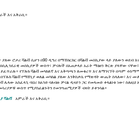
ራች እና አቅራቢ።
ያለው ሮታሪ ቫልቭ ሲሆን በ90 ዲግሪ በማሽከርከር በቫልቭ መሰኪያው ላይ ያለውን ወደብ እና
በሲሊንደራዊ መሰኪያዎች ውስጥ፣ ቻናሎች በአጠቃላይ አራት ማዕዘን ቅርጽ ያላቸው ናቸው፤ 
ራ ይፈጥራሉ። የፕሉክ ቫልቭ መካከለኛ እና አቅጣጫን ለመቁረጥ እና ለማገናኘት በጣም ተስማሚ ነ
 በፕሉክ ቫልቭ የማሸጊያ ወለል መካከል ያለው እንቅስቃሴ የማጽዳት ውጤት ስላለው፣ እና ሙ
ሌላው አስፈላጊ ባህሪ ከአንድ ባለብዙ ቻናል ዲዛይን ጋር የመላመድ ቀላልነቱ ነው፣ ስለዚህ 
ና በመሳሪያዎቹ ውስጥ የሚያስፈልጉትን የመገጣጠሚያዎች ብዛት ይቀንሳል።
ያ ቫልቭ
አምራች እና አቅራቢ።