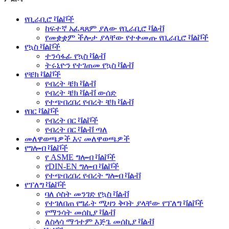
የቢራቢሮ ቫልቮች
ከፍተኛ አፈጻጸም ያለው የቢራቢሮ ቫልቭ
የመቋቋም ችሎታ ያላቸው የተቀመጡ የቢራቢሮ ቫልቮች
የኳስ ቫልቮች
ተንሳፋፊ የኳስ ቫልቭ
ትሩኒዮን የተገጠመ የኳስ ቫልቭ
የቼክ ቫልቮች
የብረት ቼክ ቫልቭ
የብረት ቼክ ቫልቭ ውሰድ
የተጭበረበረ የብረት ቼክ ቫልቭ
የበር ቫልቮች
የብረት በር ቫልቮች
የብረት በር ቫልቭ ጣለ
መለዋወጫዎች እና መለዋወጫዎች
የግሎብ ቫልቮች
የ ASME ግሎብ ቫልቮች
የDIN-EN ግሎብ ቫልቮች
የተጭበረበረ የብረት ግሎብ ቫልቭ
የፕለግ ቫልቮች
ባለ ሶስት መንገድ የኳስ ቫልቭ
የተገለበጠ የግፊት ሚዛን ቅባት ያላቸው የፕለግ ቫልቮች
የማንሳት መሰኪያ ቫልቭ
ለስላሳ ማኅተም እጅጌ መሰኪያ ቫልቭ