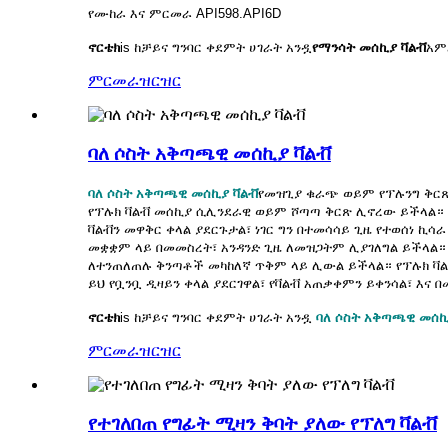
የሙከራ እና ምርመራ API598.API6D
ኖርቴክ
is
ከቻይና ግንባር ቀደምት ሀገራት አንዷ
የማንሳት መሰኪያ ቫልቭ
አም
ምርመራ
ዝርዝር
ባለ ሶስት አቅጣጫዊ መሰኪያ ቫልቭ
ባለ ሶስት አቅጣጫዊ መሰኪያ ቫልቭ
የመዝጊያ ቁራጭ ወይም የፕሉንግ ቅርጽ 
የፕሉክ ቫልቭ መሰኪያ ሲሊንደራዊ ወይም ሾጣጣ ቅርጽ ሊኖረው ይችላል። 
ቫልቭን መዋቅር ቀላል ያደርጉታል፣ ነገር ግን በተመሳሳይ ጊዜ የተወሰነ ኪሳ
መቋቋም ላይ በመመስረት፣ አንዳንድ ጊዜ ለመዝጋትም ሊያገለግል ይችላል።
ለተንጠለጠሉ ቅንጣቶች መካከለኛ ጥቅም ላይ ሊውል ይችላል። የፕሉክ ቫልቭ 
ይህ የቧንቧ ዲዛይን ቀላል ያደርገዋል፣ የቫልቭ አጠቃቀምን ይቀንሳል፣ እ
ኖርቴክ
is
ከቻይና ግንባር ቀደምት ሀገራት አንዷ
ባለ ሶስት አቅጣጫዊ መሰኪ
ምርመራ
ዝርዝር
የተገለበጠ የግፊት ሚዛን ቅባት ያለው የፕለግ ቫልቭ