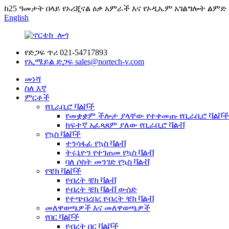
ከ25 ዓመታት በላይ የኦሪጂናል ዕቃ አምራች እና የኦዲኤም አገልግሎት ልምድ
English
የድጋፍ ጥሪ
021-54717893
የኢሜይል ድጋፍ
sales@nortech-v.com
መነሻ
ስለ እኛ
ምርቶች
የቢራቢሮ ቫልቮች
የመቋቋም ችሎታ ያላቸው የተቀመጡ የቢራቢሮ ቫልቮች
ከፍተኛ አፈጻጸም ያለው የቢራቢሮ ቫልቭ
የኳስ ቫልቮች
ተንሳፋፊ የኳስ ቫልቭ
ትሩኒዮን የተገጠመ የኳስ ቫልቭ
ባለ ሶስት መንገድ የኳስ ቫልቭ
የቼክ ቫልቮች
የብረት ቼክ ቫልቭ
የብረት ቼክ ቫልቭ ውሰድ
የተጭበረበረ የብረት ቼክ ቫልቭ
መለዋወጫዎች እና መለዋወጫዎች
የበር ቫልቮች
የብረት በር ቫልቮች