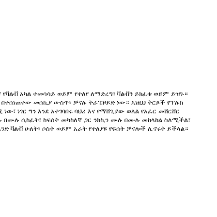
 የቫልቭ አካል ተመሳሳይ ወይም የተለየ ለማድረግ፣ ቫልቭን ይክፈቱ ወይም ይዝጉ።
በተሰነጠቀው መሰኪያ ውስጥ፣ ቻናሉ ትራፔዞይድ ነው። እነዚህ ቅርጾች የፕሉክ
ው፣ ነገር ግን እንደ አተገባበሩ ባህሪ እና የማሸጊያው ወለል የአፈር መሸርሸር
ሉ በሙሉ ሲከፈት፣ ከፍሰት መካከለኛ ጋር ንክኪን ሙሉ በሙሉ መከላከል ስለሚችል፣
አንድ ቫልቭ ሁለት፣ ሶስት ወይም አራት የተለያዩ የፍሰት ቻናሎች ሊኖሩት ይችላል።