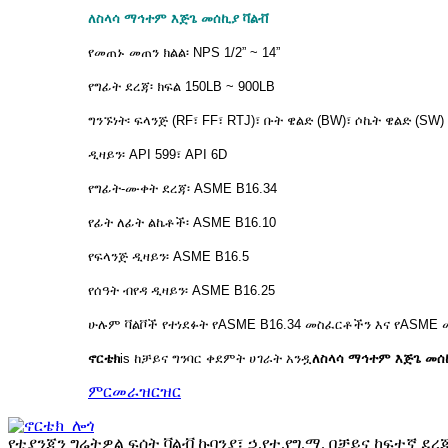
ለስላሳ ማኅተም እጅጌ መሰኪያ ቫልቭ
የመጠኑ መጠን ክልል፡ NPS 1/2” ~ 14”
የግፊት ደረጃ፡ ክፍል 150LB ~ 900LB
ግንኙነት፡ ፍላንጅ (RF፣ FF፣ RTJ)፣ ቡት ዌልድ (BW)፣ ሶኬት ዌልድ (SW)
ዲዛይን፡ API 599፣ API 6D
የግፊት-ሙቀት ደረጃ፡ ASME B16.34
የፊት ለፊት ልኬቶች፡ ASME B16.10
የፍላንጅ ዲዛይን፡ ASME B16.5
የሰዓት ብየዳ ዲዛይን፡ ASME B16.25
ሁሉም ቫልቮች የተነደፉት የASME B16.34 መስፈርቶችን እና የASM
ኖርቴክ
is
ከቻይና ግንባር ቀደምት ሀገራት አንዷ
ለስላሳ ማኅተም እጅጌ መሰ
ምርመራ
ዝርዝር
የቲያንጂን ግሬትዎል ፍሰት ቫልቭ ኩባንያ፣ ኃ.የተ.የግ.ማ. በቻይና ከፍተኛ 