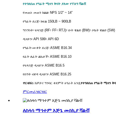
የተገለበጠ የግፊት ሚዛን ቅባት ያለው የፕለግ ቫልቭ
የመጠኑ መጠን ክልል፡ NPS 1/2” ~ 14”
የግፊት ደረጃ፡ ክፍል 150LB ~ 900LB
ግንኙነት፡ ፍላንጅ (RF፣ FF፣ RTJ)፣ ቡት ዌልድ (BW)፣ ሶኬት ዌልድ (SW)
ዲዛይን፡ API 599፣ API 6D
የግፊት-ሙቀት ደረጃ፡ ASME B16.34
የፊት ለፊት ልኬቶች፡ ASME B16.10
የፍላንጅ ዲዛይን፡ ASME B16.5
የሰዓት ብየዳ ዲዛይን፡ ASME B16.25
ኖርቴክ
is
ከቻይና ግንባር ቀደምት ሀገራት አንዷ
የተገለበጠ የግፊት ሚዛን ቅ
ምርመራ
ዝርዝር
ለስላሳ ማኅተም እጅጌ መሰኪያ ቫልቭ