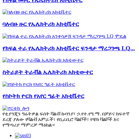
የክፍል መዞር የኤሌክትሪክ አክቲቬተር
ባለብዙ ዙር የኤሌክትሪክ አክቲቬተር
የክፍል ተራ የኤሌክትሪክ አክቲቬተር ፍንዳታ ማረጋገጫ LQ...
ስትራይት ትራቭል ኤሌክትሪክ አክቲውተር
የስኮትክ ዮርክ የአየር ግፊት አክቲቬተር
የቲያንጂን ግሬትዎል ፍሰት ቫልቭ ኩባንያ፣ ኃ.የተ.የግ.ማ. በቻይና ከፍተኛ
ደረጃ ያለው የቫልቭ አምራች፣ የቢራቢሮ ቫልቮች፣ የቼክ ቫልቮች እና
የማጣሪያ ማምረቻ ማዕከል።