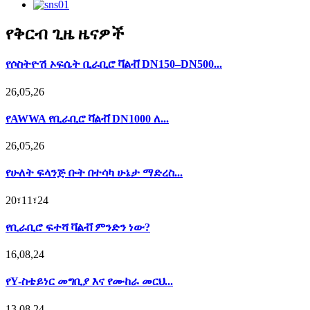
የቅርብ ጊዜ ዜናዎች
የሶስትዮሽ ኦፍሴት ቢራቢሮ ቫልቭ DN150–DN500...
26,05,26
የAWWA የቢራቢሮ ቫልቭ DN1000 ለ...
26,05,26
የሁለት ፍላንጅ ቡት በተሳካ ሁኔታ ማድረስ...
20፣11፣24
የቢራቢሮ ፍተሻ ቫልቭ ምንድን ነው?
16,08,24
የY-ስቴይነር መግቢያ እና የሙከራ መርህ...
13,08,24