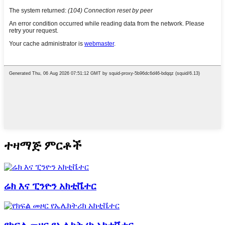
ተዛማጅ ምርቶች
ሬክ እና ፒንዮን አክቲቬተር