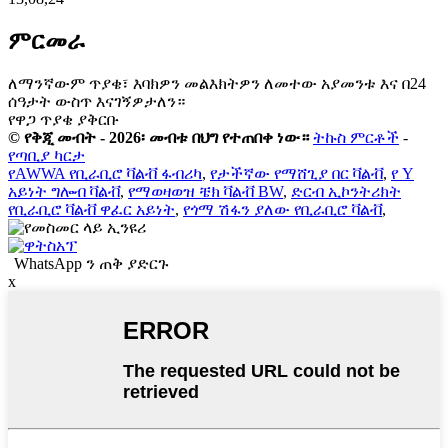
ምርመራ
ለማንኛውም ጥያቄ፣ እባክዎን መልእክትዎን ለመተው አያመንቱ እና በ24
ሰዓታት ውስጥ እናገኝዎታለን።
የዋጋ ጥያቄ ያቅርቡ
© የቅጂ መብት - 2026፡ መብቱ በህግ የተጠበቀ ነው።
ትኩስ ምርቶች
-
የጣቢያ ካርታ
የAWWA የቢራቢሮ ቫልቭ ፋብሪካ
,
የታችኛው የማሸጊያ በር ቫልቭ
,
የ Y
አይነት ግሎብ ቫልቭ
,
የማወዛወዝ ቼክ ቫልቭ BW
,
ድርብ ኢኮንትሪክት
የቢራቢሮ ቫልቭ ዋፈር አይነት
,
የጎማ ሽፋን ያለው የቢራቢሮ ቫልቭ
,
WhatsApp ን ጠቅ ያድርጉ
x