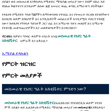
ኃይልን ወደ መስመራዊ እንቅስቃሴ የሚቀይር ሜካኒካል መሳሪያ ነው። ይህም በስራ ላይ
የበለጠ ቅልጥፍናን እንዲሁም ለሰው ልጅ አሠራር ወጪ ቆጣቢ አማራጭን ያስችላል።
የተለያዩ የሚያድጉ ግንድ ቫልቮችን ለማንቀሳቀስ የተነደፈ እና የተመረተ ኖርቴክ የደንበኛውን
ለተለያዩ ወይም ለገበያዎች እና አፕሊኬሽኖች መስፈርቶች እንዲያሟላ ተደርጎ የተበጀ
ነው። ከተለያዩ የግንባታ ዓይነቶች ጋር፣ ሰፊ እና አማራጭ የሆኑ መደበኛ እና አማራጭ
የተቀናጁ መቆጣጠሪያዎችን እና መለዋወጫዎችን እናቀርባለን።
መስመራዊ የአየር ግፊት
ኖርቴክ
is
ከቻይና ግንባር ቀደምት ሀገራት አንዷ
አክቲቬተር
አምራች እና አቅራቢ።
ኢሜይል ይላኩልን
የምርት ዝርዝር
የምርት መለያዎች
መስመራዊ የአየር ግፊት አክቲቬተር ምንድን ነው?
መስመራዊ የአየር ግፊት አክቲቬተር
የኤሌክትሪክ፣ የሃይድሮሊክ ወይም የሳንባ
ምች ኃይልን ወደ ኤሌክትሪክ የሚቀይር ሜካኒካል መሳሪያ ነው
መስመራዊ
እንቅስቃሴ።