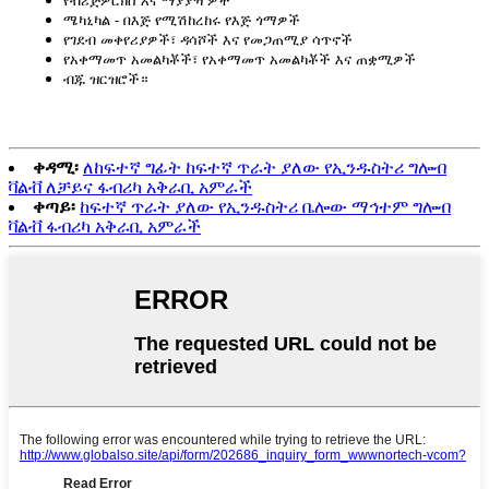
የብሪጅዎርክስ እና ማያያዣዎች
ሜካኒካል - በእጅ የሚሽከረከሩ የእጅ ጎማዎች
የገደብ መቀየሪያዎች፣ ዳሳሾች እና የመጋጠሚያ ሳጥኖች
የአቀማመጥ አመልካቾች፣ የአቀማመጥ አመልካቾች እና ጠቋሚዎች
ብጁ ዝርዝሮች።
ቀዳሚ፡
ለከፍተኛ ግፊት ከፍተኛ ጥራት ያለው የኢንዱስትሪ ግሎብ
ቫልቭ ለቻይና ፋብሪካ አቅራቢ አምራች
ቀጣይ፡
ከፍተኛ ጥራት ያለው የኢንዱስትሪ ቤሎው ማኅተም ግሎብ
ቫልቭ ፋብሪካ አቅራቢ አምራች