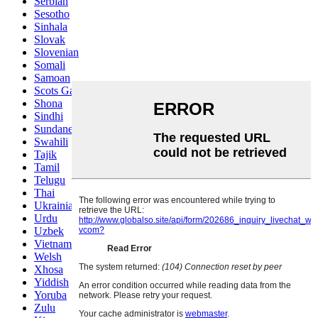
Serbian
Sesotho
Sinhala
Slovak
Slovenian
Somali
Samoan
Scots Gaelic
Shona
Sindhi
Sundanese
Swahili
Tajik
Tamil
Telugu
Thai
Ukrainian
Urdu
Uzbek
Vietnamese
Welsh
Xhosa
Yiddish
Yoruba
Zulu