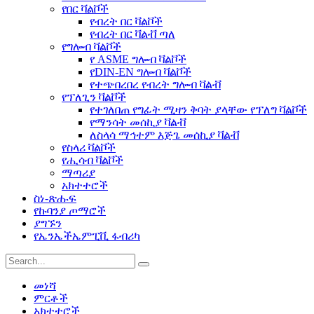
የበር ቫልቮች
የብረት በር ቫልቮች
የብረት በር ቫልቭ ጣለ
የግሎብ ቫልቮች
የ ASME ግሎብ ቫልቮች
የDIN-EN ግሎብ ቫልቮች
የተጭበረበረ የብረት ግሎብ ቫልቭ
የፕለጊን ቫልቮች
የተገለበጠ የግፊት ሚዛን ቅባት ያላቸው የፕለግ ቫልቮች
የማንሳት መሰኪያ ቫልቭ
ለስላሳ ማኅተም እጅጌ መሰኪያ ቫልቭ
የስላሪ ቫልቮች
የሒሳብ ቫልቮች
ማጣሪያ
አክተተሮች
ስነ-ጽሑፍ
የኩባንያ ጦማሮች
ያግኙን
የኤንኤችኤምፒቪ ፋብሪካ
መነሻ
ምርቶች
አክተተሮች