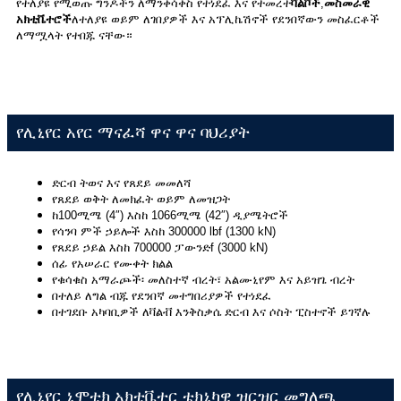
የተለያዩ የሚወጡ ግንዶችን ለማንቀሳቀስ የተነደፈ እና የተመረተ
ቫልቮች
,
መስመራዊ
አክቲቬተሮች
ለተለያዩ ወይም ለገበያዎች እና አፕሊኬሽኖች የደንበኛውን መስፈርቶች
ለማሟላት የተበጁ ናቸው።
የሊኒየር አየር ማናፈሻ ዋና ዋና ባህሪያት
ድርብ ትወና እና የጸደይ መመለሻ
የጸደይ ወቅት ለመክፈት ወይም ለመዝጋት
ከ100ሚሜ (4″) እስከ 1066ሚሜ (42″) ዲያሜትሮች
የሳንባ ምች ኃይሎች እስከ 300000 lbf (1300 kN)
የጸደይ ኃይል እስከ 700000 ፓውንድf (3000 kN)
ሰፊ የአሠራር የሙቀት ክልል
የቁሳቁስ አማራጮች፡ መለስተኛ ብረት፣ አልሙኒየም እና አይዝጌ ብረት
በተለይ ለግል ብጁ የደንበኛ መተግበሪያዎች የተነደፈ
በተገደቡ አካባቢዎች ለቫልቭ እንቅስቃሴ ድርብ እና ሶስት ፒስተኖች ይገኛሉ
የሊኒየር ኒሞቲክ አክቲቬተር ቴክኒካዊ ዝርዝር መግለጫ