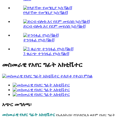
የላይኛው የመግቢያ ኳስ ቫልቭ
ድርብ ብሎክ እና የደም መፍሰስ ኳስ ቫልቭ
ተንሳፋፊ የኳስ ቫልቭ
3 ቁራጭ ተንሳፋፊ የኳስ ቫልቭ
መስመራዊ የአየር ግፊት አክቲቬተር
አጭር መግለጫ፡
መስመራዊ የአየር ግፊት አክቲቬተር
የኤሌክትሪክ፣ የሃይድሮሊክ ወይም የአየር ግፊት