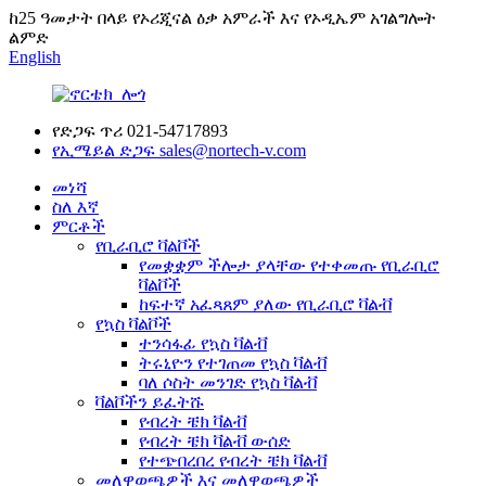
ከ25 ዓመታት በላይ የኦሪጂናል ዕቃ አምራች እና የኦዲኤም አገልግሎት
ልምድ
English
የድጋፍ ጥሪ
021-54717893
የኢሜይል ድጋፍ
sales@nortech-v.com
መነሻ
ስለ እኛ
ምርቶች
የቢራቢሮ ቫልቮች
የመቋቋም ችሎታ ያላቸው የተቀመጡ የቢራቢሮ
ቫልቮች
ከፍተኛ አፈጻጸም ያለው የቢራቢሮ ቫልቭ
የኳስ ቫልቮች
ተንሳፋፊ የኳስ ቫልቭ
ትሩኒዮን የተገጠመ የኳስ ቫልቭ
ባለ ሶስት መንገድ የኳስ ቫልቭ
ቫልቮችን ይፈትሹ
የብረት ቼክ ቫልቭ
የብረት ቼክ ቫልቭ ውሰድ
የተጭበረበረ የብረት ቼክ ቫልቭ
መለዋወጫዎች እና መለዋወጫዎች