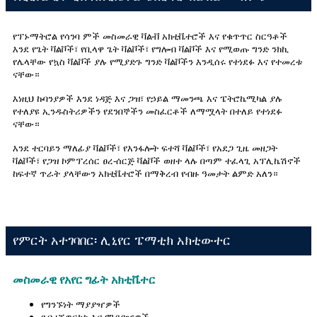
የፕኑማትሮል የሳንባ ምች መስመራዊ ቫልቭ አክቲቬተሮች እና የቁጥጥር ስርዓቶች
እንደ የጌት ቫልቮች፣ የቢላዋ ጌት ቫልቮች፣ የግሎብ ቫልቮች እና የሚወጡ ግንድ ንክኪ
የሌላቸው የኳስ ቫልቮች ያሉ የሚያድጉ ግንድ ቫልቮችን እንዲሰሩ የተነደፉ እና የተመረቱ
ናቸው።
እነዚህ ኩባንያዎች እንደ ነዳጅ እና ጋዝ፣ የኃይል ማመንጫ እና ፔትሮኬሚካል ያሉ
የተለያዩ ኢንዱስትሪዎችን የደንበኞችን መስፈርቶች ለማሟላት በተለይ የተነደፉ
ናቸው።
እንደ ተርባይን ማለፊያ ቫልቮች፣ የእንፋሎት ፍተሻ ቫልቮች፣ የአደጋ ጊዜ መዘጋት
ቫልቮች፣ የጋዝ ኮምፕረሰር ፀረ-ሰርጅ ቫልቮች ወዘተ ላሉ በጣም ተፈላጊ አፕሊኬሽኖች
ከፍተኛ ጥራት ያላቸውን አክቲቬተሮች በማቅረብ የብዙ ዓመታት ልምድ አለን።
የምርት አተገባበር፡ ሊኒየር ፔማቲክ አክቲውተር
መስመራዊ የአየር ግፊት አክቲቬተር
የግንኙነት ማያያዣዎች