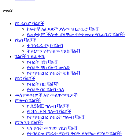
ምድቦች
የቢራቢሮ ቫልቮች
ከፍተኛ አፈጻጸም ያለው የቢራቢሮ ቫልቭ
የመቋቋም ችሎታ ያላቸው የተቀመጡ የቢራቢሮ ቫልቮች
የኳስ ቫልቮች
ተንሳፋፊ የኳስ ቫልቭ
ትሩኒዮን የተገጠመ የኳስ ቫልቭ
ቫልቮችን ይፈትሹ
የብረት ቼክ ቫልቭ
የብረት ቼክ ቫልቭ ውሰድ
የተጭበረበረ የብረት ቼክ ቫልቭ
የበር ቫልቮች
የብረት በር ቫልቮች
የብረት በር ቫልቭ ጣለ
መለዋወጫዎች እና መለዋወጫዎች
የግሎብ ቫልቮች
የ ASME ግሎብ ቫልቮች
የDIN-EN ግሎብ ቫልቮች
የተጭበረበረ የብረት ግሎብ ቫልቭ
የፕለጊን ቫልቮች
ባለ ሶስት መንገድ የኳስ ቫልቭ
የተገለበጠ የግፊት ሚዛን ቅባት ያላቸው የፕለግ ቫልቮች