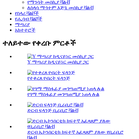
የማንሳት መሰኪያ ቫልቭ
ለስላሳ ማኅተም እጅጌ መሰኪያ ቫልቭ
የስላሪ ቫልቮች
የሒሳብ ቫልቮች
ማጣሪያ
አክተተሮች
ተለይተው የቀረቡ ምርቶች
Y ማጣሪያ ከዲናይነር መሰኪያ ጋር
የተቀረጸ የብረት ፍላንጅ
የጎማ ማስፋፊያ መገጣጠሚያ ነጠላ ሉል
ድርብ ፍላንጅ ቢራቢሮ ቫልቭ
ድርብ ኤኮንሰርቲክ ከፍተኛ አፈጻጸም ያለው የቢራቢሮ
ቫልቭ